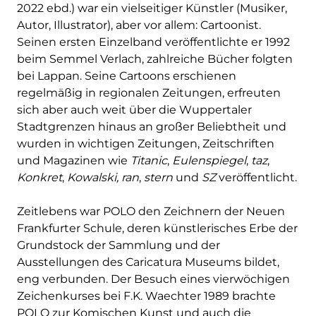
2022 ebd.) war ein vielseitiger Künstler (Musiker,
Autor, Illustrator), aber vor allem: Cartoonist.
Seinen ersten Einzelband veröffentlichte er 1992
beim Semmel Verlach, zahlreiche Bücher folgten
bei Lappan. Seine Cartoons erschienen
regelmäßig in regionalen Zeitungen, erfreuten
sich aber auch weit über die Wuppertaler
Stadtgrenzen hinaus an großer Beliebtheit und
wurden in wichtigen Zeitungen, Zeitschriften
und Magazinen wie
Titanic
,
Eulenspiegel
,
taz
,
Konkret
,
Kowalski, ran
,
stern
und
SZ
veröffentlicht.
Zeitlebens war POLO den Zeichnern der Neuen
Frankfurter Schule, deren künstlerisches Erbe der
Grundstock der Sammlung und der
Ausstellungen des Caricatura Museums bildet,
eng verbunden. Der Besuch eines vierwöchigen
Zeichenkurses bei F.K. Waechter 1989 brachte
POLO zur Komischen Kunst und auch die